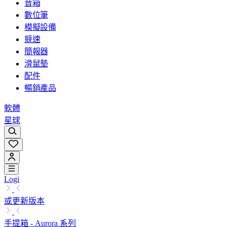
音箱
數位筆
模擬設備
競速
簡報器
滑鼠墊
配件
暢銷產品
軟體
星球
Logi
或更新版本
手提箱 - Aurora 系列