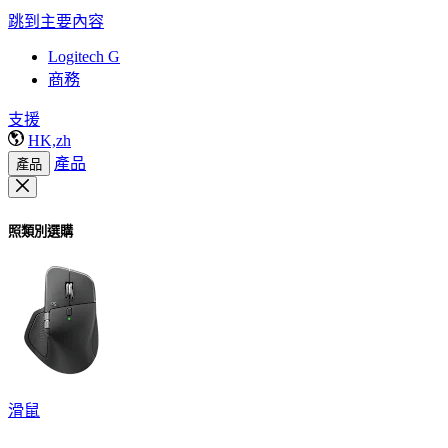
跳到主要內容
Logitech G
商務
支援
HK,zh
產品
產品
照類別選購
滑鼠