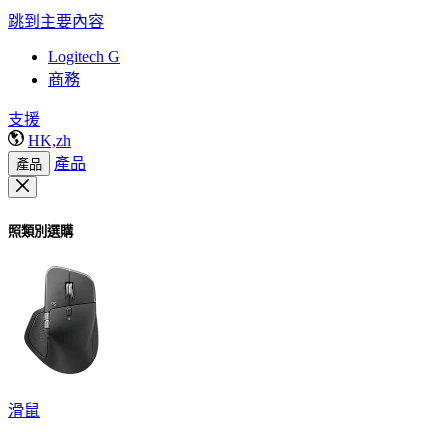
跳到主要內容
Logitech G
商務
支援
HK,zh
產品
產品
照類別選購
滑鼠