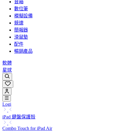
音箱
數位筆
模擬設備
競速
簡報器
滑鼠墊
配件
暢銷產品
軟體
星球
Logi
iPad 鍵盤保護殼
Combo Touch for iPad Air