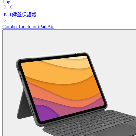
Logi
iPad 鍵盤保護殼
Combo Touch for iPad Air