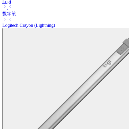
Logi
数字笔
Logitech Crayon (Lightning)