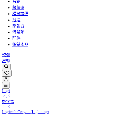
音箱
數位筆
模擬設備
競速
簡報器
滑鼠墊
配件
暢銷產品
軟體
星球
Logi
数字笔
Logitech Crayon (Lightning)