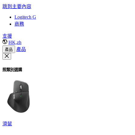
跳到主要內容
Logitech G
商務
支援
HK,zh
產品
產品
照類別選購
滑鼠