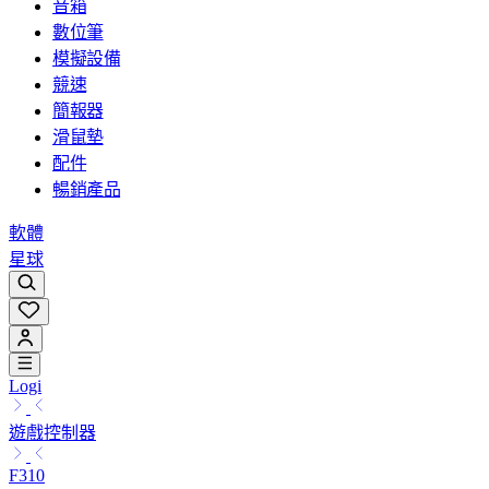
音箱
數位筆
模擬設備
競速
簡報器
滑鼠墊
配件
暢銷產品
軟體
星球
Logi
遊戲控制器
F310