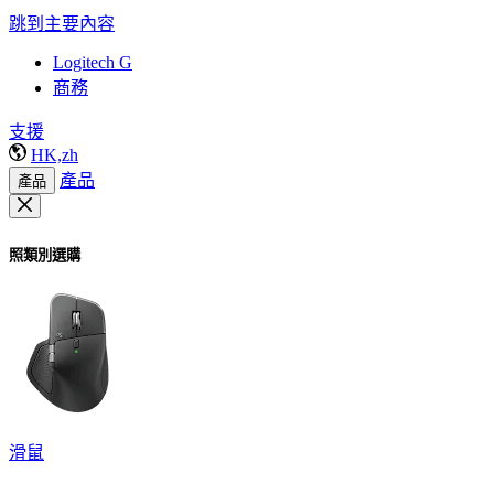
跳到主要內容
Logitech G
商務
支援
HK,zh
產品
產品
照類別選購
滑鼠