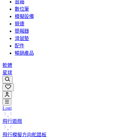
音箱
數位筆
模擬設備
競速
簡報器
滑鼠墊
配件
暢銷產品
軟體
星球
Logi
飛行遊戲
飛行模擬方向舵踏板