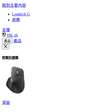
跳到主要內容
Logitech G
商務
支援
HK,zh
產品
產品
照類別選購
滑鼠