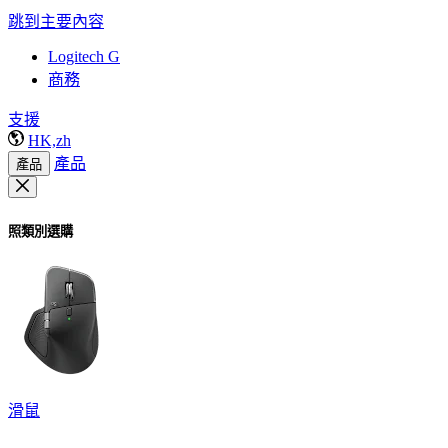
跳到主要內容
Logitech G
商務
支援
HK,zh
產品
產品
照類別選購
滑鼠