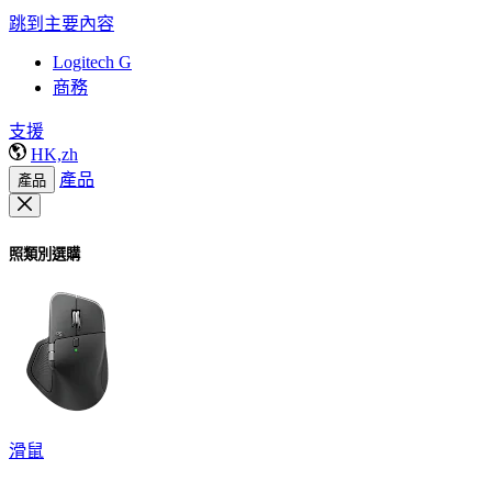
跳到主要內容
Logitech G
商務
支援
HK,zh
產品
產品
照類別選購
滑鼠