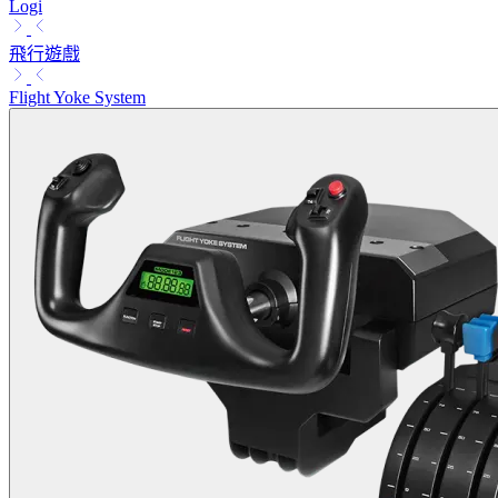
Logi
飛行遊戲
Flight Yoke System