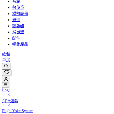
音箱
數位筆
模擬設備
競速
簡報器
滑鼠墊
配件
暢銷產品
軟體
星球
Logi
飛行遊戲
Flight Yoke System