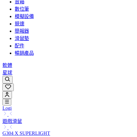
音箱
數位筆
模擬設備
競速
簡報器
滑鼠墊
配件
暢銷產品
軟體
星球
Logi
遊戲滑鼠
G304 X SUPERLIGHT