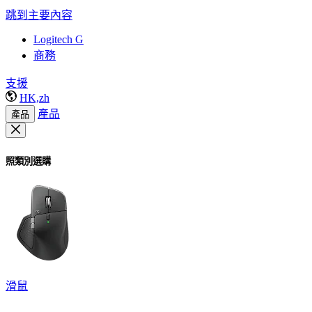
跳到主要內容
Logitech G
商務
支援
HK,zh
產品
產品
照類別選購
滑鼠