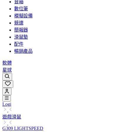
音箱
數位筆
模擬設備
競速
簡報器
滑鼠墊
配件
暢銷產品
軟體
星球
Logi
遊戲滑鼠
G309 LIGHTSPEED