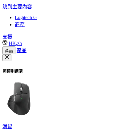
跳到主要內容
Logitech G
商務
支援
HK,zh
產品
產品
照類別選購
滑鼠