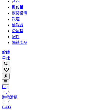
音箱
數位筆
模擬設備
競速
簡報器
滑鼠墊
配件
暢銷產品
軟體
星球
Logi
遊戲滑鼠
G403