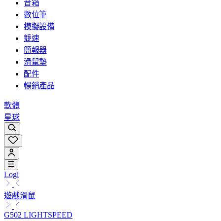
音箱
數位筆
模擬設備
競速
簡報器
滑鼠墊
配件
暢銷產品
軟體
星球
Logi
遊戲滑鼠
G502 LIGHTSPEED