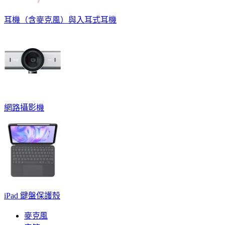
耳機（含麥克風）與入耳式耳機
網路攝影機
iPad 鍵盤保護殼
麥克風