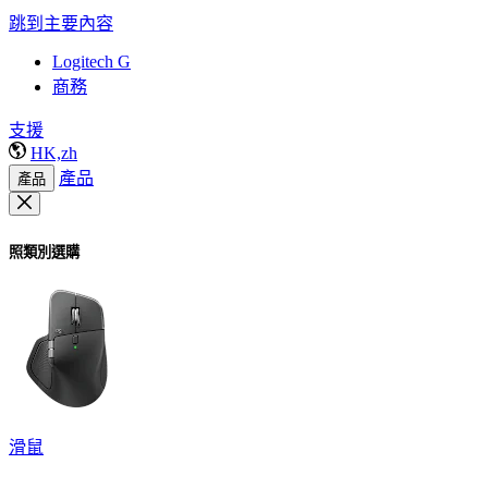
跳到主要內容
Logitech G
商務
支援
HK,zh
產品
產品
照類別選購
滑鼠