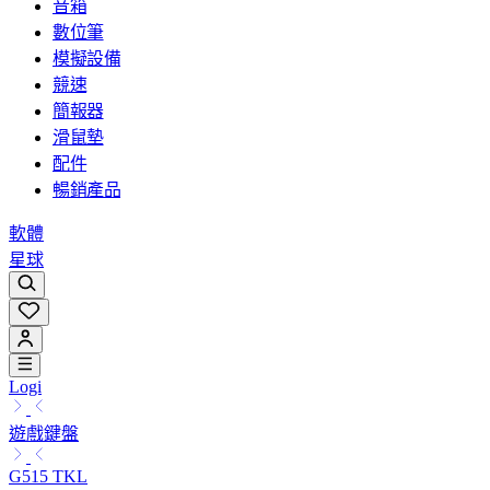
音箱
數位筆
模擬設備
競速
簡報器
滑鼠墊
配件
暢銷產品
軟體
星球
Logi
遊戲鍵盤
G515 TKL