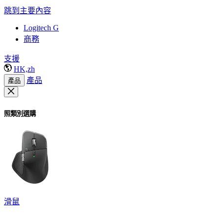
跳到主要內容
Logitech G
商務
支援
HK,zh
產品
產品
照類別選購
滑鼠