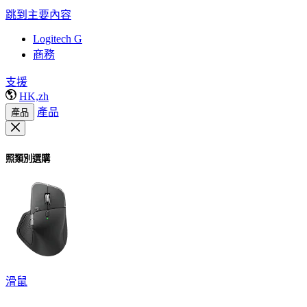
跳到主要內容
Logitech G
商務
支援
HK,zh
產品
產品
照類別選購
滑鼠