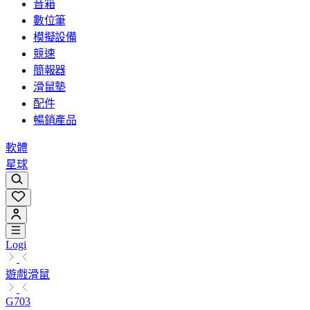
音箱
數位筆
模擬設備
競速
簡報器
滑鼠墊
配件
暢銷產品
軟體
星球
Logi
遊戲滑鼠
G703