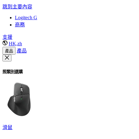
跳到主要內容
Logitech G
商務
支援
HK,zh
產品
產品
照類別選購
滑鼠