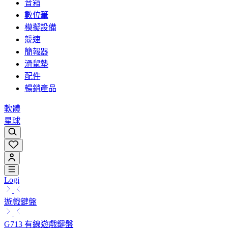
音箱
數位筆
模擬設備
競速
簡報器
滑鼠墊
配件
暢銷產品
軟體
星球
Logi
遊戲鍵盤
G713 有線遊戲鍵盤