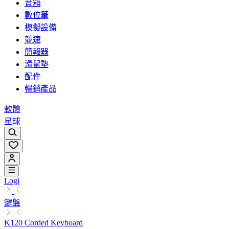
音箱
數位筆
模擬設備
競速
簡報器
滑鼠墊
配件
暢銷產品
軟體
星球
Logi
鍵盤
K120 Corded Keyboard