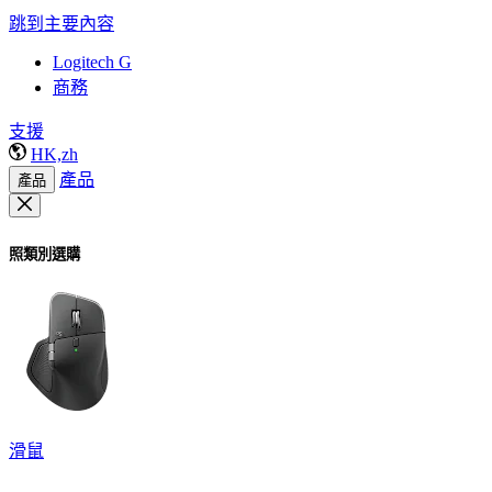
跳到主要內容
Logitech G
商務
支援
HK,zh
產品
產品
照類別選購
滑鼠