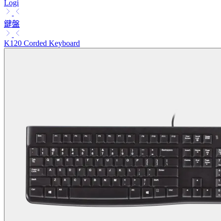
Logi
鍵盤
K120 Corded Keyboard