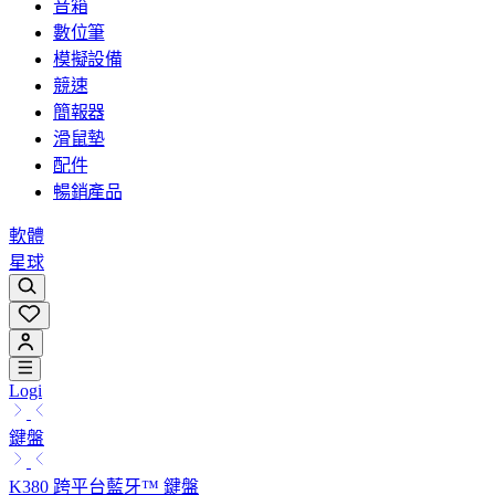
音箱
數位筆
模擬設備
競速
簡報器
滑鼠墊
配件
暢銷產品
軟體
星球
Logi
鍵盤
K380 跨平台藍牙™ 鍵盤