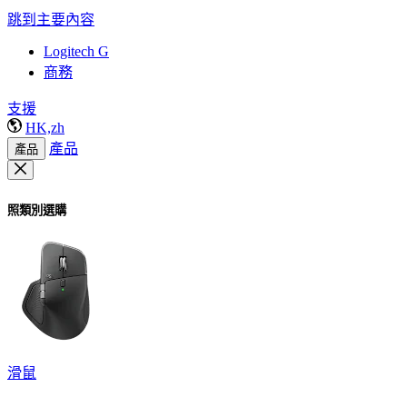
跳到主要內容
Logitech G
商務
支援
HK,zh
產品
產品
照類別選購
滑鼠