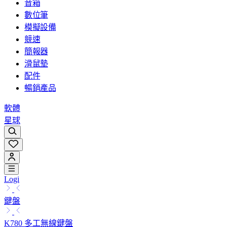
音箱
數位筆
模擬設備
競速
簡報器
滑鼠墊
配件
暢銷產品
軟體
星球
Logi
鍵盤
K780 多工無線鍵盤