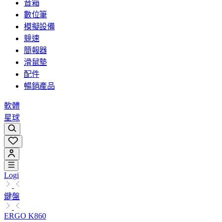
音箱
數位筆
模擬設備
競速
簡報器
滑鼠墊
配件
暢銷產品
軟體
星球
Logi
鍵盤
ERGO K860