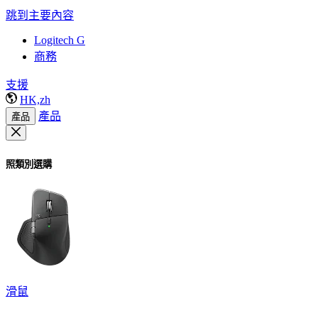
跳到主要內容
Logitech G
商務
支援
HK,zh
產品
產品
照類別選購
滑鼠