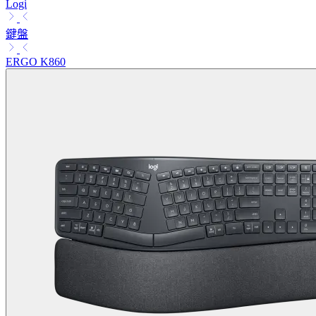
Logi
鍵盤
ERGO K860