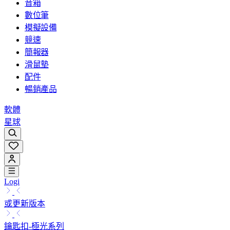
音箱
數位筆
模擬設備
競速
簡報器
滑鼠墊
配件
暢銷產品
軟體
星球
Logi
或更新版本
鑰匙扣-極光系列