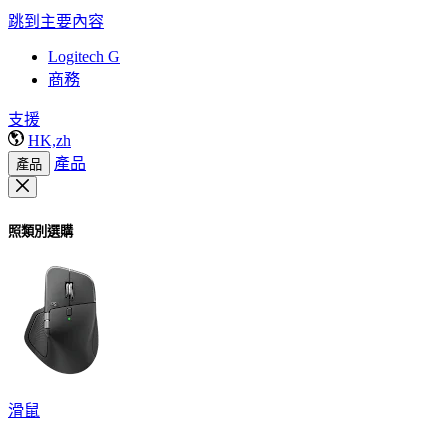
跳到主要內容
Logitech G
商務
支援
HK,zh
產品
產品
照類別選購
滑鼠