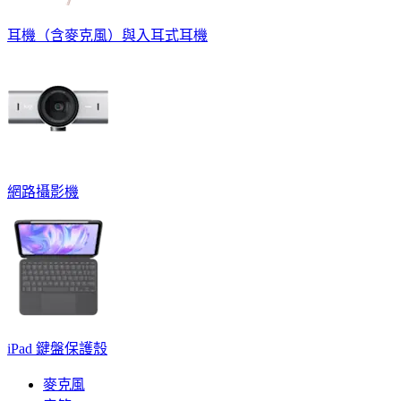
耳機（含麥克風）與入耳式耳機
網路攝影機
iPad 鍵盤保護殼
麥克風