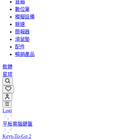
音箱
數位筆
模擬設備
競速
簡報器
滑鼠墊
配件
暢銷產品
軟體
星球
Logi
平板電腦鍵盤
Keys-To-Go 2