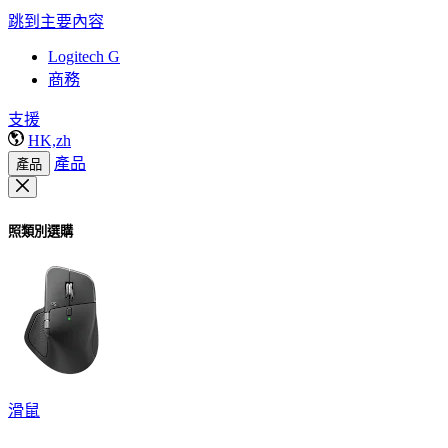
跳到主要內容
Logitech G
商務
支援
HK,zh
產品
產品
照類別選購
滑鼠