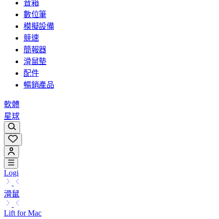
音箱
數位筆
模擬設備
競速
簡報器
滑鼠墊
配件
暢銷產品
軟體
星球
Logi
滑鼠
Lift for Mac