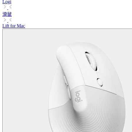
Logi
滑鼠
Lift for Mac