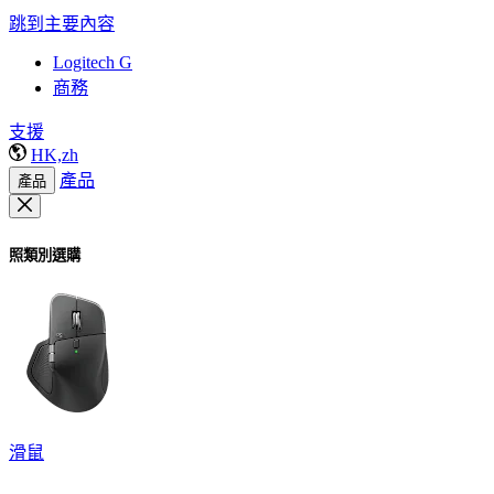
跳到主要內容
Logitech G
商務
支援
HK,zh
產品
產品
照類別選購
滑鼠