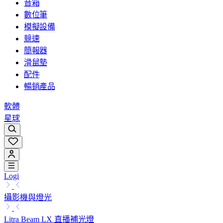
音箱
數位筆
模擬設備
競速
簡報器
滑鼠墊
配件
暢銷產品
軟體
星球
Logi
攝影機與燈光
Litra Beam LX 直播補光燈