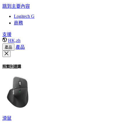
跳到主要內容
Logitech G
商務
支援
HK,zh
產品
產品
照類別選購
滑鼠