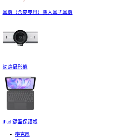
耳機（含麥克風）與入耳式耳機
網路攝影機
iPad 鍵盤保護殼
麥克風