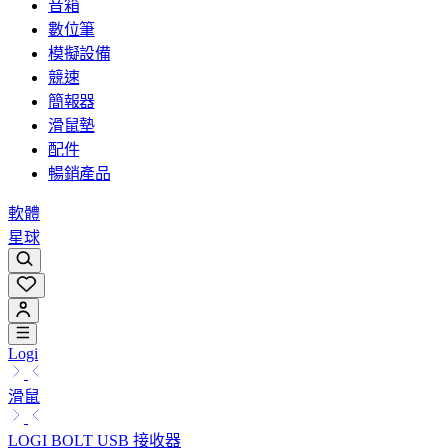
音箱
數位筆
模擬設備
競速
簡報器
滑鼠墊
配件
暢銷產品
軟體
星球
Logi
滑鼠
LOGI BOLT USB 接收器