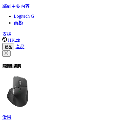
跳到主要內容
Logitech G
商務
支援
HK,zh
產品
產品
照類別選購
滑鼠