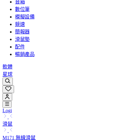
音箱
數位筆
模擬設備
競速
簡報器
滑鼠墊
配件
暢銷產品
軟體
星球
Logi
滑鼠
M171 無線滑鼠