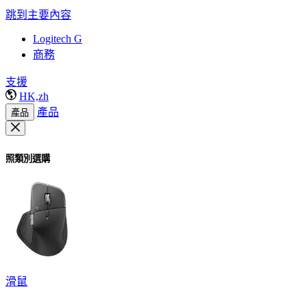
跳到主要內容
Logitech G
商務
支援
HK,zh
產品
產品
照類別選購
滑鼠