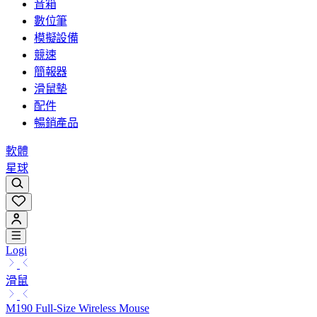
音箱
數位筆
模擬設備
競速
簡報器
滑鼠墊
配件
暢銷產品
軟體
星球
Logi
滑鼠
M190 Full-Size Wireless Mouse