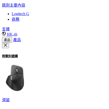
跳到主要內容
Logitech G
商務
支援
HK,zh
產品
產品
照類別選購
滑鼠