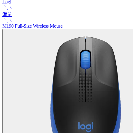
Logi
滑鼠
M190 Full-Size Wireless Mouse