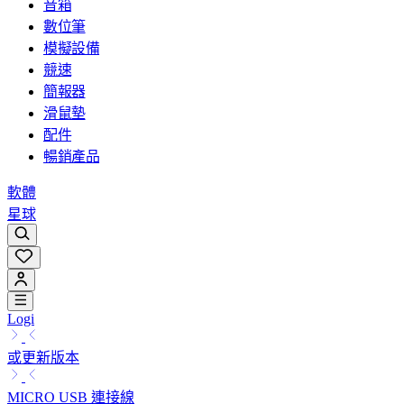
音箱
數位筆
模擬設備
競速
簡報器
滑鼠墊
配件
暢銷產品
軟體
星球
Logi
或更新版本
MICRO USB 連接線