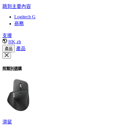
跳到主要內容
Logitech G
商務
支援
HK,zh
產品
產品
照類別選購
滑鼠