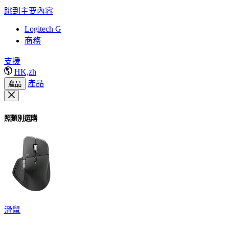
跳到主要內容
Logitech G
商務
支援
HK,zh
產品
產品
照類別選購
滑鼠