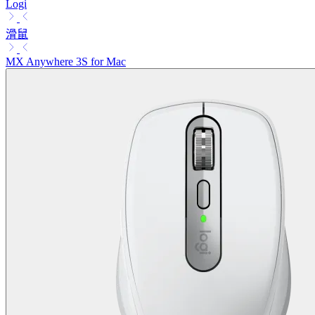
Logi
滑鼠
MX Anywhere 3S for Mac