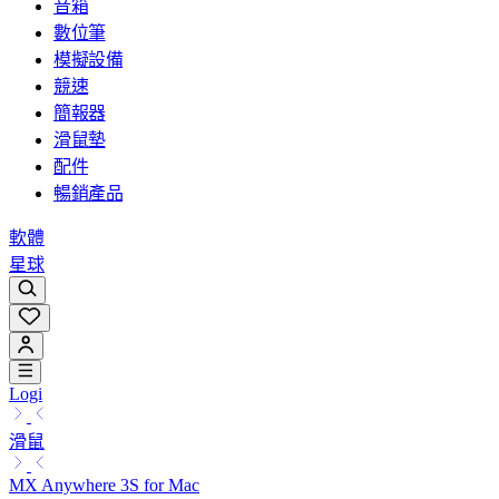
音箱
數位筆
模擬設備
競速
簡報器
滑鼠墊
配件
暢銷產品
軟體
星球
Logi
滑鼠
MX Anywhere 3S for Mac