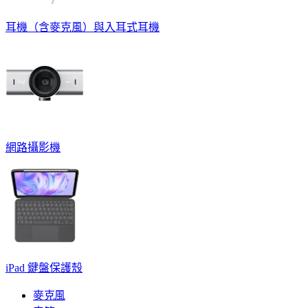
耳機（含麥克風）與入耳式耳機
網路攝影機
iPad 鍵盤保護殼
麥克風