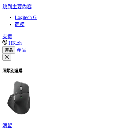
跳到主要內容
Logitech G
商務
支援
HK,zh
產品
產品
照類別選購
滑鼠