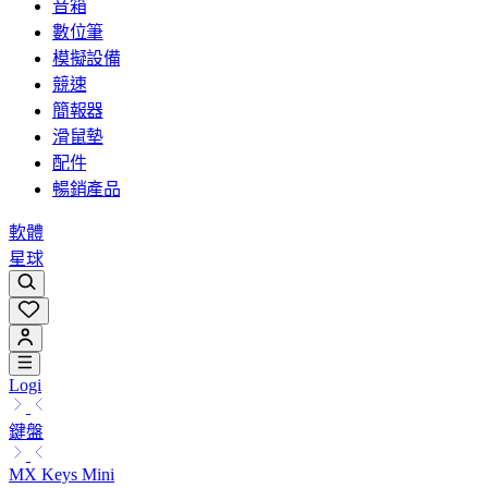
音箱
數位筆
模擬設備
競速
簡報器
滑鼠墊
配件
暢銷產品
軟體
星球
Logi
鍵盤
MX Keys Mini