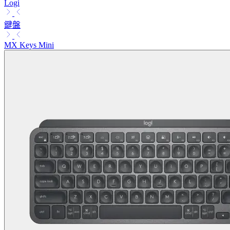
Logi
鍵盤
MX Keys Mini