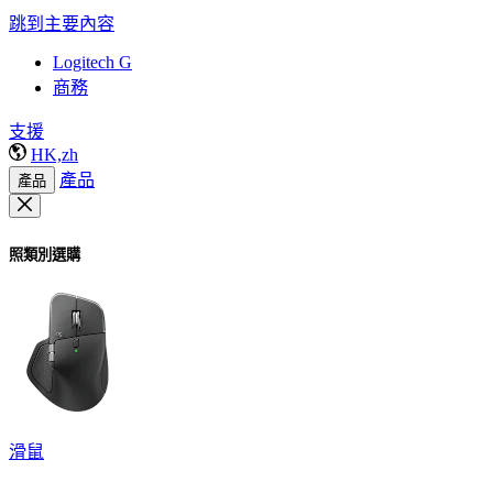
跳到主要內容
Logitech G
商務
支援
HK,zh
產品
產品
照類別選購
滑鼠