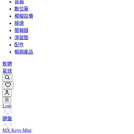
音箱
數位筆
模擬設備
競速
簡報器
滑鼠墊
配件
暢銷產品
軟體
星球
Logi
鍵盤
MX Keys Mini