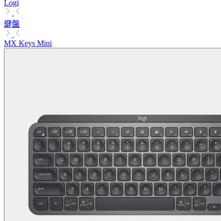
Logi
鍵盤
MX Keys Mini