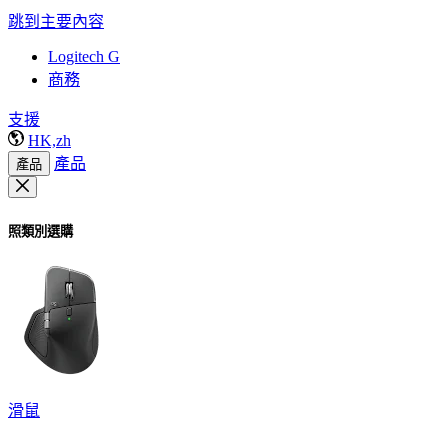
跳到主要內容
Logitech G
商務
支援
HK,zh
產品
產品
照類別選購
滑鼠