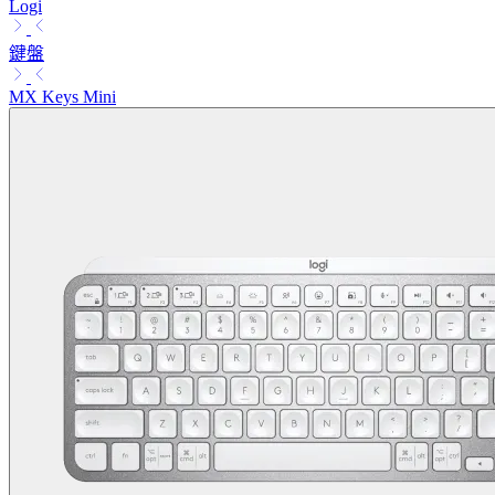
Logi
鍵盤
MX Keys Mini