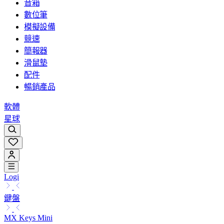
音箱
數位筆
模擬設備
競速
簡報器
滑鼠墊
配件
暢銷產品
軟體
星球
Logi
鍵盤
MX Keys Mini