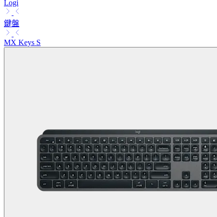
Logi
鍵盤
MX Keys S