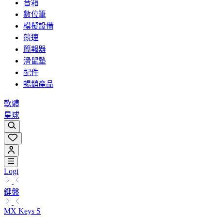
音箱
數位筆
模擬設備
競速
簡報器
滑鼠墊
配件
暢銷產品
軟體
星球
Logi
鍵盤
MX Keys S