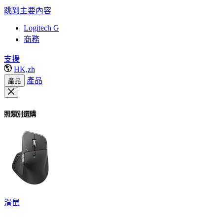
跳到主要內容
Logitech G
商務
支援
HK,zh
產品
產品
照類別選購
滑鼠