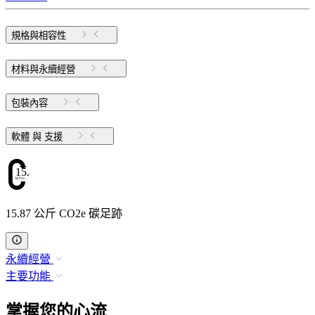
規格與相容性
材料與永續經營
包裝內容
軟體 與 支援
15.87
15.87 公斤 CO2e 碳足跡
永續經營
主要功能
掌握您的心流