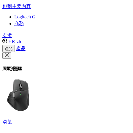
跳到主要內容
Logitech G
商務
支援
HK,zh
產品
產品
照類別選購
滑鼠