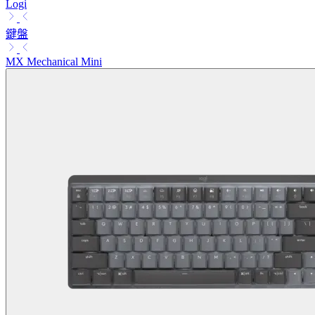
Logi
鍵盤
MX Mechanical Mini