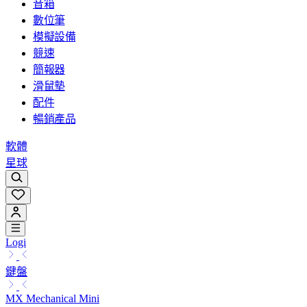
音箱
數位筆
模擬設備
競速
簡報器
滑鼠墊
配件
暢銷產品
軟體
星球
Logi
鍵盤
MX Mechanical Mini