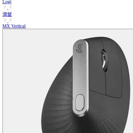
Logi
滑鼠
MX Vertical