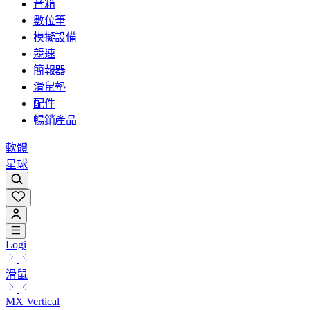
音箱
數位筆
模擬設備
競速
簡報器
滑鼠墊
配件
暢銷產品
軟體
星球
Logi
滑鼠
MX Vertical