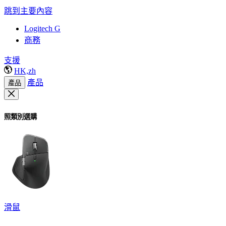
跳到主要內容
Logitech G
商務
支援
HK,zh
產品
產品
照類別選購
滑鼠