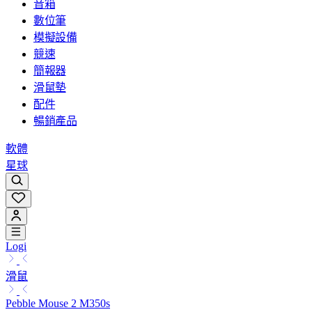
音箱
數位筆
模擬設備
競速
簡報器
滑鼠墊
配件
暢銷產品
軟體
星球
Logi
滑鼠
Pebble Mouse 2 M350s