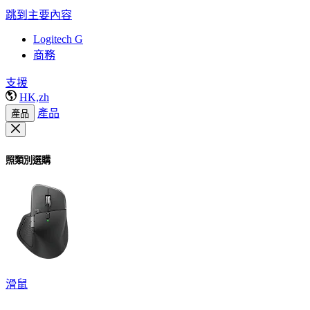
跳到主要內容
Logitech G
商務
支援
HK,zh
產品
產品
照類別選購
滑鼠