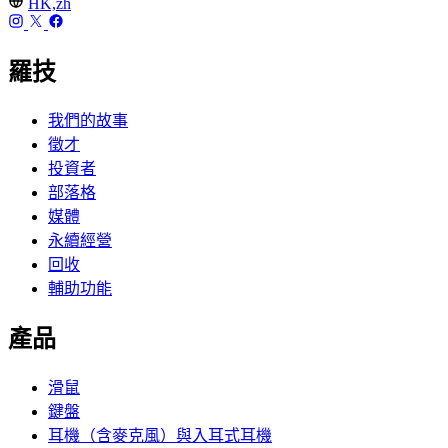
HK,zh
羅技
我們的故事
徵才
投資者
部落格
媒體
永續經營
回收
輔助功能
產品
滑鼠
鍵盤
耳機（含麥克風）與入耳式耳機