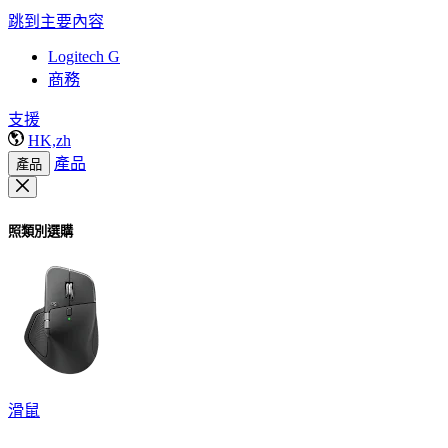
跳到主要內容
Logitech G
商務
支援
HK,zh
產品
產品
照類別選購
滑鼠