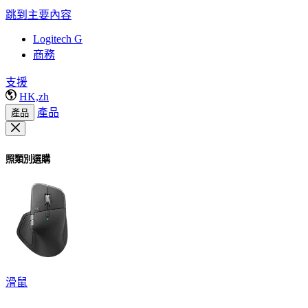
跳到主要內容
Logitech G
商務
支援
HK,zh
產品
產品
照類別選購
滑鼠