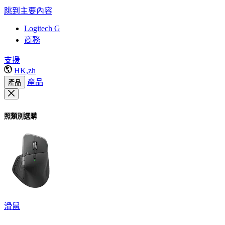
跳到主要內容
Logitech G
商務
支援
HK,zh
產品
產品
照類別選購
滑鼠