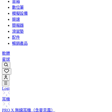
音箱
數位筆
模擬設備
競速
簡報器
滑鼠墊
配件
暢銷產品
軟體
星球
Logi
耳機
PRO X 無線耳機（含麥克風）