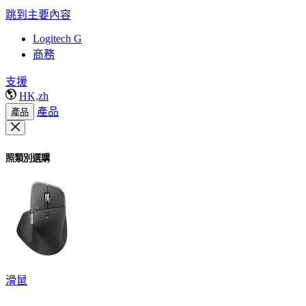
跳到主要內容
Logitech G
商務
支援
HK,zh
產品
產品
照類別選購
滑鼠