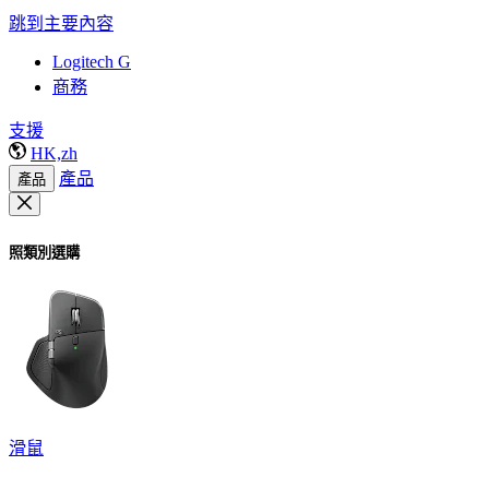
跳到主要內容
Logitech G
商務
支援
HK,zh
產品
產品
照類別選購
滑鼠