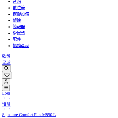
音箱
數位筆
模擬設備
競速
簡報器
滑鼠墊
配件
暢銷產品
軟體
星球
Logi
滑鼠
Signature Comfort Plus M850 L