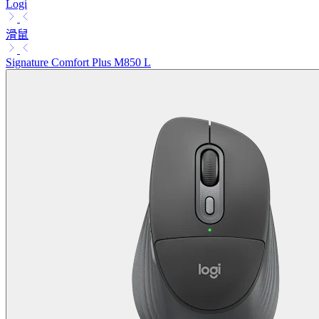
Logi
滑鼠
Signature Comfort Plus M850 L