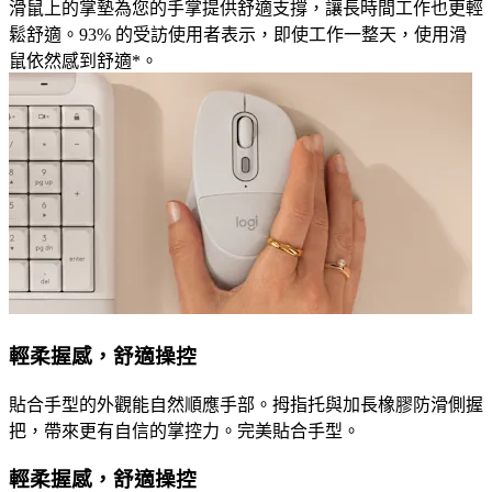
滑鼠上的掌墊為您的手掌提供舒適支撐，讓長時間工作也更輕
鬆舒適。93% 的受訪使用者表示，即使工作一整天，使用滑
鼠依然感到舒適*。
輕柔握感，舒適操控
貼合手型的外觀能自然順應手部。拇指托與加長橡膠防滑側握
把，帶來更有自信的掌控力。完美貼合手型。
輕柔握感，舒適操控