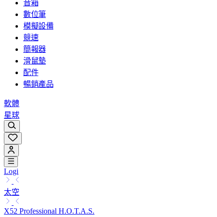
音箱
數位筆
模擬設備
競速
簡報器
滑鼠墊
配件
暢銷產品
軟體
星球
Logi
太空
X52 Professional H.O.T.A.S.