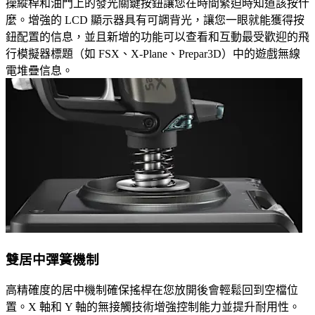
操縱桿和油門上的發光關鍵按鈕讓您在時間緊迫時知道該按什
麼。增強的 LCD 顯示器具有可調背光，讓您一眼就能獲得按
鈕配置的信息，並且新增的功能可以查看和互動最受歡迎的飛
行模擬器標題（如 FSX、X-Plane、Prepar3D）中的遊戲無線
電堆疊信息。
雙居中彈簧機制
高精確度的居中機制確保搖桿在您放開後會輕鬆回到空檔位
置。X 軸和 Y 軸的無接觸技術增強控制能力並提升耐用性。