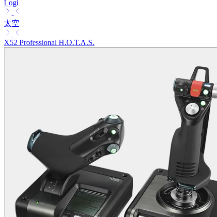
Logi
太空
X52 Professional H.O.T.A.S.