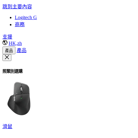
跳到主要內容
Logitech G
商務
支援
HK,zh
產品
產品
照類別選購
滑鼠