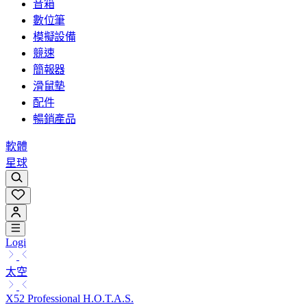
音箱
數位筆
模擬設備
競速
簡報器
滑鼠墊
配件
暢銷產品
軟體
星球
Logi
太空
X52 Professional H.O.T.A.S.