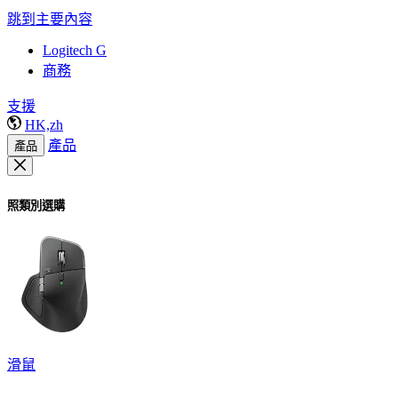
跳到主要內容
Logitech G
商務
支援
HK,zh
產品
產品
照類別選購
滑鼠