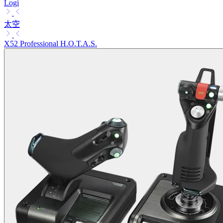
Logi
太空
X52 Professional H.O.T.A.S.