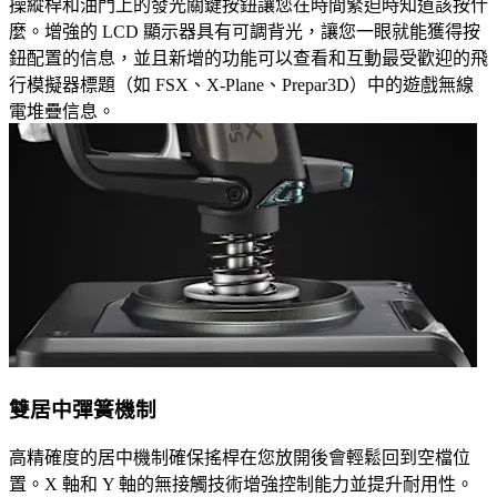
操縱桿和油門上的發光關鍵按鈕讓您在時間緊迫時知道該按什
麼。增強的 LCD 顯示器具有可調背光，讓您一眼就能獲得按
鈕配置的信息，並且新增的功能可以查看和互動最受歡迎的飛
行模擬器標題（如 FSX、X-Plane、Prepar3D）中的遊戲無線
電堆疊信息。
雙居中彈簧機制
高精確度的居中機制確保搖桿在您放開後會輕鬆回到空檔位
置。X 軸和 Y 軸的無接觸技術增強控制能力並提升耐用性。