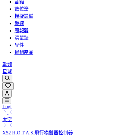
音箱
數位筆
模擬設備
競速
簡報器
滑鼠墊
配件
暢銷產品
軟體
星球
Logi
太空
X52 H.O.T.A.S.飛行模擬器控制器