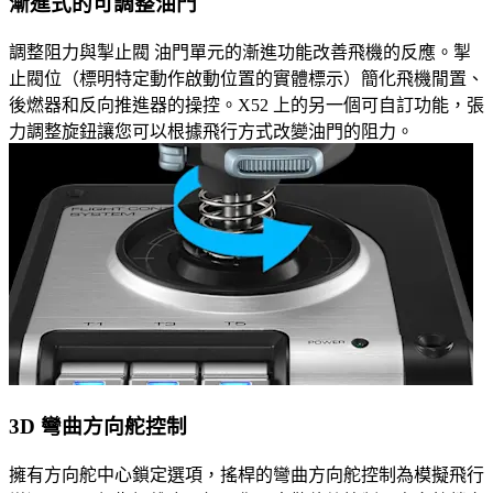
漸進式的可調整油門
調整阻力與掣止閥 油門單元的漸進功能改善飛機的反應。掣
止閥位（標明特定動作啟動位置的實體標示）簡化飛機閒置、
後燃器和反向推進器的操控。X52 上的另一個可自訂功能，張
力調整旋鈕讓您可以根據飛行方式改變油門的阻力。
3D 彎曲方向舵控制
擁有方向舵中心鎖定選項，搖桿的彎曲方向舵控制為模擬飛行