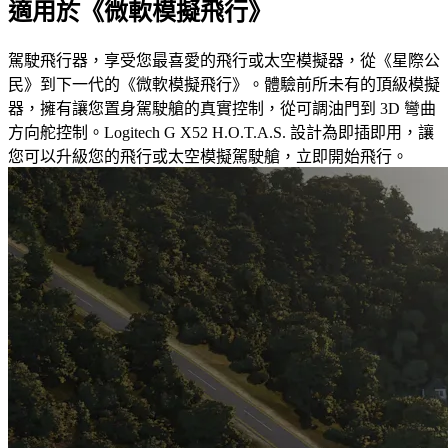
適用於《微軟模擬飛行》
駕駛飛行器，享受您最喜愛的飛行或太空模擬器，從《星際公
民》到下一代的《微軟模擬飛行》。體驗前所未有的頂級模擬
器，擁有讓您置身駕駛艙的真實控制，從可調油門到 3D 彎曲
方向舵控制。Logitech G X52 H.O.T.A.S. 設計為即插即用，讓
您可以升級您的飛行或太空模擬駕駛艙，立即開始飛行。