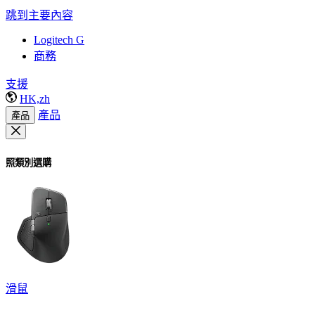
跳到主要內容
Logitech G
商務
支援
HK,zh
產品
產品
照類別選購
滑鼠