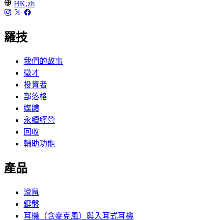
HK,zh
羅技
我們的故事
徵才
投資者
部落格
媒體
永續經營
回收
輔助功能
產品
滑鼠
鍵盤
耳機（含麥克風）與入耳式耳機