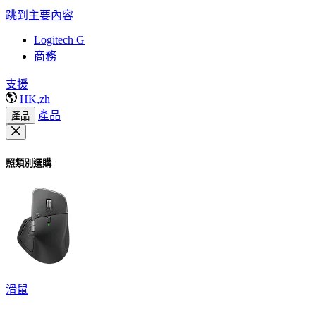
跳到主要內容
Logitech G
商務
支援
HK,zh
產品
產品
照類別選購
滑鼠