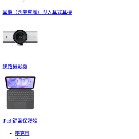
耳機（含麥克風）與入耳式耳機
網路攝影機
iPad 鍵盤保護殼
麥克風