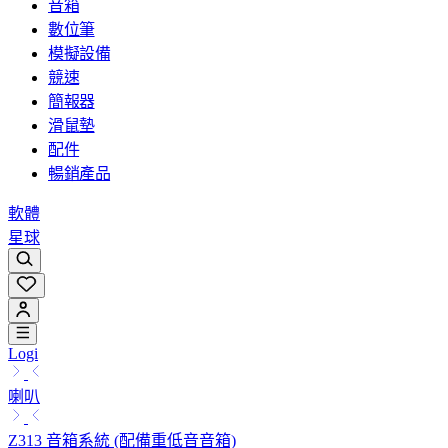
音箱
數位筆
模擬設備
競速
簡報器
滑鼠墊
配件
暢銷產品
軟體
星球
Logi
喇叭
Z313 音箱系統 (配備重低音音箱)