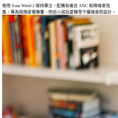
使用 Zone Wired 2 保持專注，配備有複合 ANC 和降噪麥克
風，專為阻隔家電聲響、附近小孩玩耍聲等干擾噪音而設計。