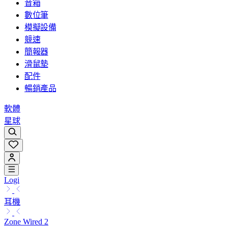
音箱
數位筆
模擬設備
競速
簡報器
滑鼠墊
配件
暢銷產品
軟體
星球
Logi
耳機
Zone Wired 2