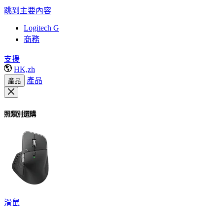
跳到主要內容
Logitech G
商務
支援
HK,zh
產品
產品
照類別選購
滑鼠