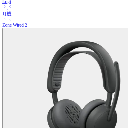
Logi
耳機
Zone Wired 2