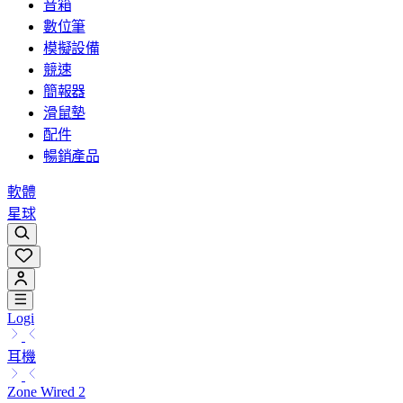
音箱
數位筆
模擬設備
競速
簡報器
滑鼠墊
配件
暢銷產品
軟體
星球
Logi
耳機
Zone Wired 2