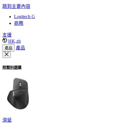
跳到主要內容
Logitech G
商務
支援
HK,zh
產品
產品
照類別選購
滑鼠