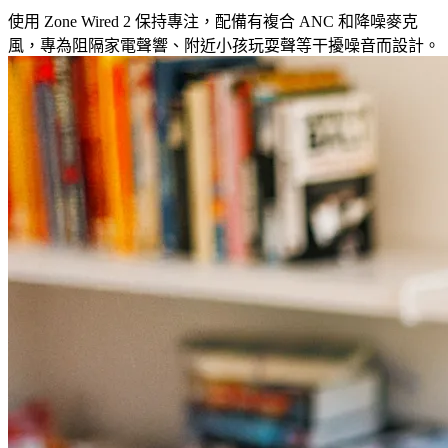
使用 Zone Wired 2 保持專注，配備有複合 ANC 和降噪麥克
風，專為阻隔家電聲響、附近小孩玩耍聲等干擾噪音而設計。