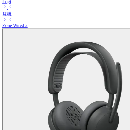
Logi
耳機
Zone Wired 2