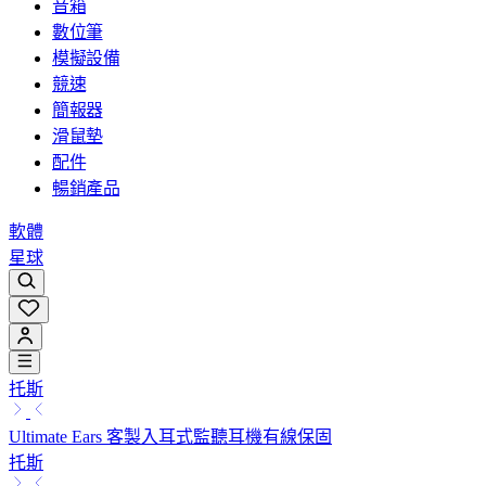
音箱
數位筆
模擬設備
競速
簡報器
滑鼠墊
配件
暢銷產品
軟體
星球
托斯
Ultimate Ears 客製入耳式監聽耳機有線保固
托斯