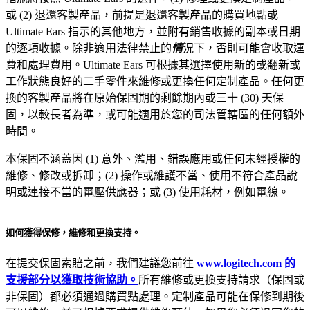
或 (2) 退還客製產品，前提是退還客製產品的購買地點或
Ultimate Ears 指示的其他地方，並附有銷售收據的副本或日期
的逐項收據。除非適用法律禁止的
情
況下，否則可能會收取運
費和處理費用。Ultimate Ears 可根據其選擇使用新的或翻新或
工作狀態良好的二手零件來維修或更換任何定制產品。任何更
換的客製產品將在原始保固期的剩餘期內或三十 (30) 天保
固，以較長者為準，或可能適用於您的司法管轄區的任何額外
時間。
本保固不涵蓋因 (1) 意外、濫用、錯誤應用或任何未經授權的
維修、修改或拆卸；(2) 操作或維護不當、使用不符合產品說
明或連接不當的電壓供應器；或 (3) 使用耗材，例如電線。
如何獲得保修，維修和更換支持。
在提交保固索賠之前，我們建議您前往
www.logitech.com 的
支援部分以獲取技術協助。
所有維修或更換支持請求（保固或
非保固）都必須通過購買點處理。定制產品可能在保修到期後