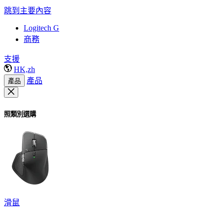
跳到主要內容
Logitech G
商務
支援
HK,zh
產品
產品
照類別選購
滑鼠