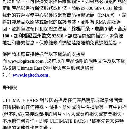
可以維修，並可根據要求提供維修預估。如果您必須退回您的
定制產品以進行保修服務或維修，請致電 800-589-6531 致電
我們的客戶服務中心以獲取退貨商品授權號碼（RMA #）。請
將訂製產品以原裝或類似的保護包裝，並附有 RMA 編號退
回，並將貨運預付和保險運送至：
終極耳朵，詹納 3 號，套房
180，加利福尼亞州歐文 92618。
請包括問題的描述，退貨運
地址和聯繫信息。保修維修將通過陸路運輸免費退還給您。
保固請求應直接傳送至以下網站的支援頁
面
www.logitech.com
. 您可以在產品隨附的說明文件及以下網
站找到 Ultimate Ears 的地址與客戶服務連絡資
訊：
www.logitech.com
.
責任限制
ULTIMATE EARS 對於因為違反任何產品明示或默示保固責
任所招致的任何特殊、間接、意外或衍生性損壞等，其中包括
(但不限於) 直接或間接的利益、收入或資料損失或商業損失，
不承擔任何責任，即使 ULTIMATE EARS 已被事先告知這類
損壞的可能性也是如此。