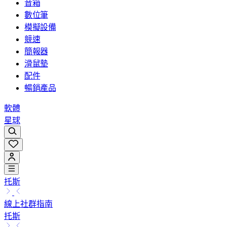
音箱
數位筆
模擬設備
競速
簡報器
滑鼠墊
配件
暢銷產品
軟體
星球
托斯
線上社群指南
托斯