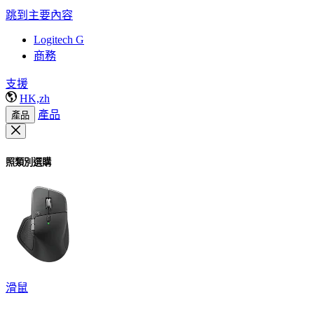
跳到主要內容
Logitech G
商務
支援
HK,zh
產品
產品
照類別選購
滑鼠