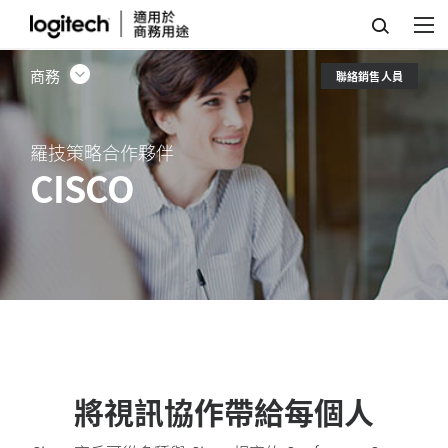
羅
技
商務
聯絡銷售人員
策
略
羅技策略合作夥伴
合
CISCO
作
夥
伴
–
CISCO
將視訊協作帶給每個人