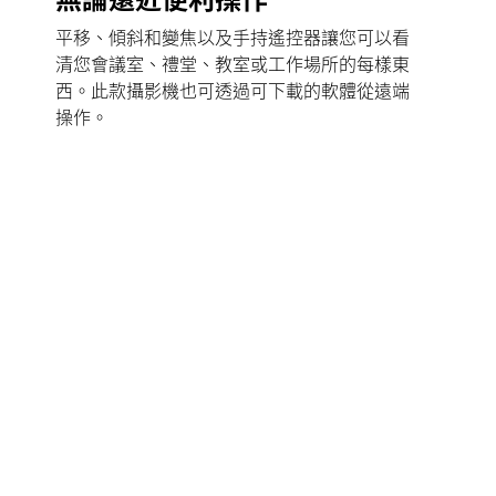
平移、傾斜和變焦以及手持遙控器讓您可以看
清您會議室、禮堂、教室或工作場所的每樣東
西。此款攝影機也可透過可下載的軟體從遠端
操作。
其他功能
優異的攝影機鏡頭
PTZ Pro 2 具備羅技設計與製造的優異攝影機鏡頭。即
使使用特寫鏡頭時，也可享有清晰準確還原色彩的明
亮、清晰視訊。
鏡頭背後的故事