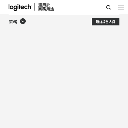
羅
技
商務
聯絡銷售人員
PTZ
PRO
2
視
訊
會
議
攝
影
機