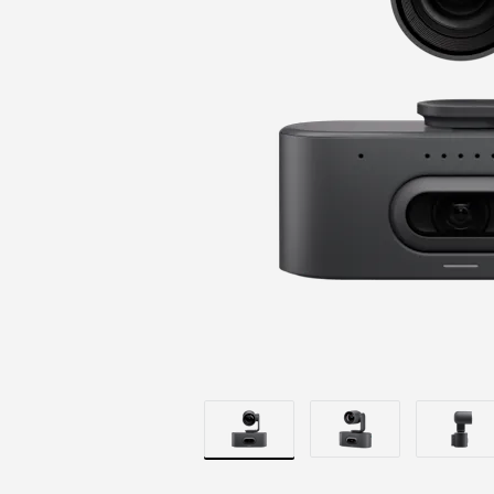
構
圖
的
RALLY
AI
CAMERA